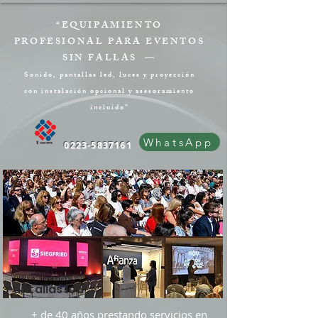
“EQUIPAMIENTO
PROFESIONAL PARA EVENTOS
SIN FALLAS —
Sonido, pantallas led, luces y proyección
con instalación opcional y asesoramiento
incluido”
WhatsApp
0223-5837161
Pantallas led
+ de 40 años prestando servicios en