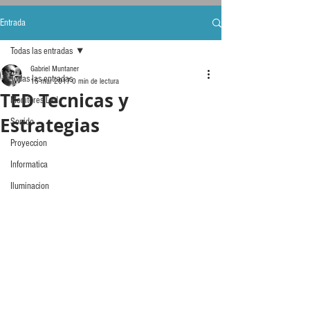
Entrada
Todas las entradas
Gabriel Muntaner
Todas las entradas
15 mar 2017
0 min de lectura
TED Tecnicas y
Monitores Led
Estrategias
Sonido
Proyeccion
Informatica
Iluminacion